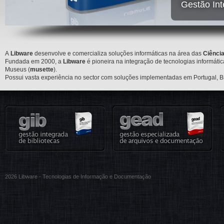
Gestão Int
A
Libware
desenvolve e comercializa
soluções informáticas na área das
Ciênci
Fundada em 2000, a
Libware
é pioneira na integração de tecnologias informátic
Museus (
musette
).
Possui vasta experiência no sector com soluções implementadas em Portugal, B
2026 Libware - Tecnologias de Informação e Documentação